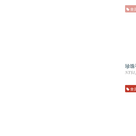
會
珍珠
NT$1
會