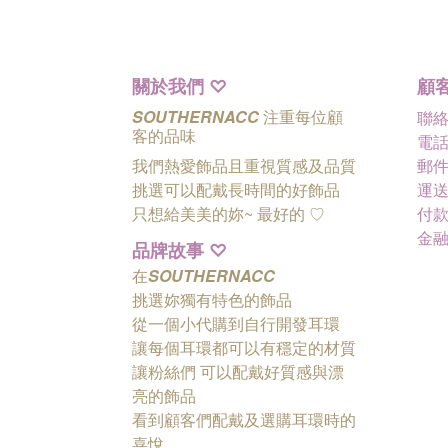
關於我們
顧
♡
SOUTHERNACC
注重每位顧
聯
客的品味
電話 
我們熱愛飾品且重視質感及品質
郵件 
挑選可以配戴長時間的好飾品
運送
只想給美美的妳~ 最好的
♡
付款
金
品牌故事
♡
在
SOUTHERNACC
挑選妳獨有特色的飾品
從一個小代購到自行開發耳環
讓每個耳環都可以有穩定的材質
讓粉絲們
可以配戴好質感與漂
亮的飾品
看到顧客們配戴及選購耳環時的
喜悅