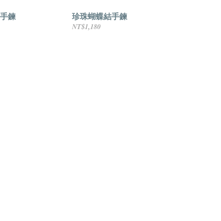
手鍊
珍珠蝴蝶結手鍊
NT$1,180