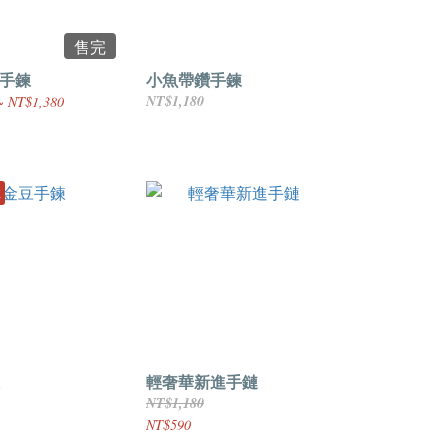
售完
/手鍊
小魚帶鑽手鍊
NT$1,180
~ NT$1,380
享
輕奢華新進手鏈
NT$1,180
NT$590