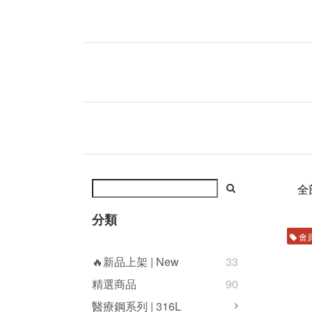
全
分類
會
🔥新品上架 | New
33
精選商品
90
醫療鋼系列 | 316L