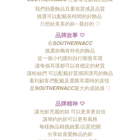
我們熱愛飾品且重視質感及品質
挑選可以配戴長時間的好飾品
只想給美美的妳~ 最好的
♡
品牌故事
♡
在
SOUTHERNACC
挑選妳獨有特色的飾品
從一個小代購到自行開發耳環
讓每個耳環都可以有穩定的材質
讓粉絲們
可以配戴好質感與漂亮的飾品
看到顧客們配戴及選購耳環時的喜悅
是
SOUTHERNACC
最大的成就感 ♡
品牌精神
♡
讓光鮮亮麗的妳 可以更美更自信
讓簡約的妳可以更有風格
每樣飾品精挑細選/品質把關
分享給喜愛飾品的妳