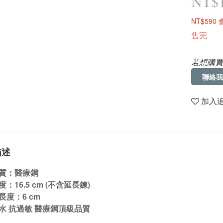
NT$1
NT$590
售完
若想購買
聯絡我
加入
描述
質：醫療鋼
：16.5 cm (不含延長鍊)
長度：6 cm
水 抗過敏 醫療鋼頂級品質