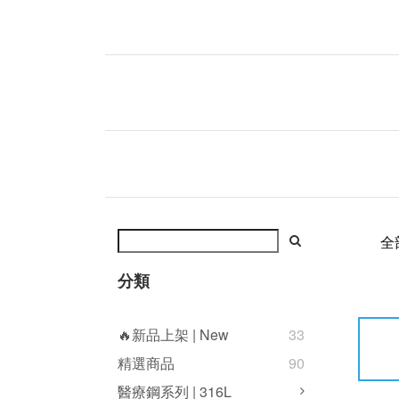
全
分類
🔥新品上架 | New
33
精選商品
90
醫療鋼系列 | 316L