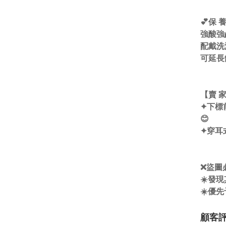
💕保 
強酸強
配戴洗
可延長
【賣 家
✦下標
😊
✦穿耳
❌盜圖
☀️發
☀️優
顧客