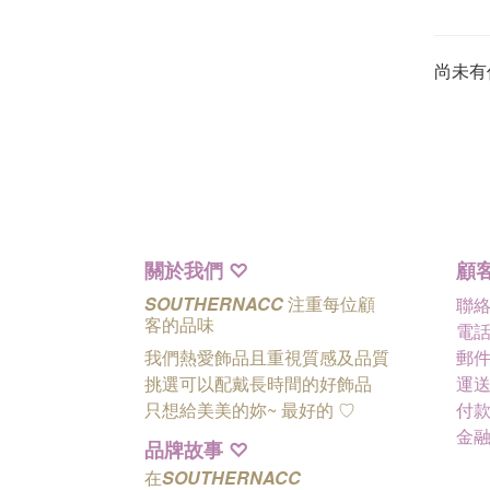
尚未有
關於我們
顧
♡
SOUTHERNACC
注重每位顧
聯
客的品味
電話 
我們熱愛飾品且重視質感及品質
郵件 
挑選可以配戴長時間的好飾品
運送
只想給美美的妳~ 最好的
♡
付款
金
品牌故事
♡
在
SOUTHERNACC