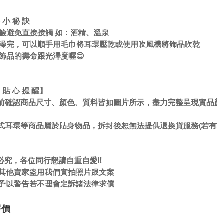
養 小 秘 訣
鹼避免直接接觸 如：酒精、溫泉
澡完，可以順手用毛巾將耳環壓乾或使用吹風機將飾品吹乾
飾品的壽命跟光澤度喔😊
 貼 心 提 醒】
前確認商品尺寸、顏色、質料皆如圖片所示，盡力完整呈現實品
式耳環等商品屬於貼身物品，拆封後恕無法提供退換貨服務(若有
必究，各位同行懇請自重自愛‼️
現其他賣家盜用我們實拍照片跟文案
先予以警告若不理會定訴諸法律求償
評價