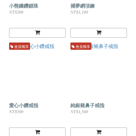
小熊鑲鑽鎖珠
捕夢網項鍊
NT$200
NT$1,180
會員獨享
會員獨享
愛心小鑽戒指
純銀豬鼻子戒指
NT$580
NT$1,560