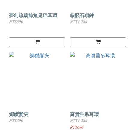
夢幻琉璃鯨魚尾巴耳環
貓眼石項鍊
NT$590
NT$1,780
鄉鑽髮夾
高貴垂吊耳環
NT$390
NT$1,280
NT$690