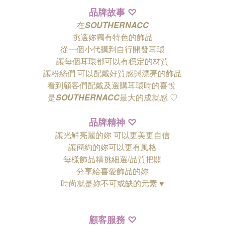
品牌故事
♡
在
SOUTHERNACC
挑選妳獨有特色的飾品
從一個小代購到自行開發耳環
讓每個耳環都可以有穩定的材質
讓粉絲們
可以配戴好質感與漂亮的飾品
看到顧客們配戴及選購耳環時的喜悅
是
SOUTHERNACC
最大的成就感 ♡
品牌精神
♡
讓光鮮亮麗的妳 可以更美更自信
讓簡約的妳可以更有風格
每樣飾品精挑細選/品質把關
分享給喜愛飾品的妳
時尚就是妳不可或缺的元素 ♥
顧客服務
♡