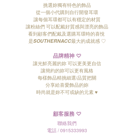
挑選妳獨有特色的飾品
從一個小代購到自行開發耳環
讓每個耳環都可以有穩定的材質
讓粉絲們
可以配戴好質感與漂亮的飾品
看到顧客們配戴及選購耳環時的喜悅
是
SOUTHERNACC
最大的成就感 ♡
品牌精神
♡
讓光鮮亮麗的妳 可以更美更自信
讓簡約的妳可以更有風格
每樣飾品精挑細選/品質把關
分享給喜愛飾品的妳
時尚就是妳不可或缺的元素 ♥
顧客服務
♡
聯絡我們
電話 / 0915333993