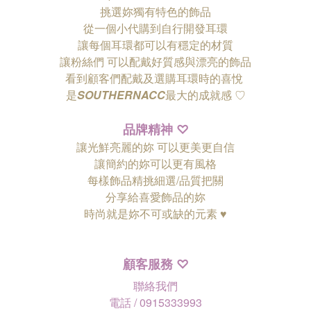
挑選妳獨有特色的飾品
從一個小代購到自行開發耳環
讓每個耳環都可以有穩定的材質
讓粉絲們
可以配戴好質感與漂亮的飾品
看到顧客們配戴及選購耳環時的喜悅
是
SOUTHERNACC
最大的成就感 ♡
品牌精神
♡
讓光鮮亮麗的妳 可以更美更自信
讓簡約的妳可以更有風格
每樣飾品精挑細選/品質把關
分享給喜愛飾品的妳
時尚就是妳不可或缺的元素 ♥
顧客服務
♡
聯絡我們
電話 / 0915333993