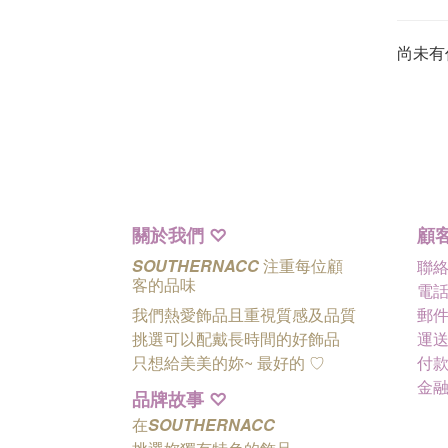
尚未有
關於我們
顧
♡
SOUTHERNACC
注重每位顧
聯
客的品味
電話 
我們熱愛飾品且重視質感及品質
郵件 
挑選可以配戴長時間的好飾品
運送
只想給美美的妳~ 最好的
♡
付款
金
品牌故事
♡
在
SOUTHERNACC