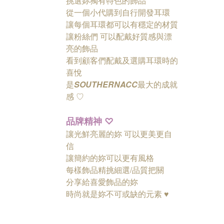
挑選妳獨有特色的飾品
從一個小代購到自行開發耳環
讓每個耳環都可以有穩定的材質
讓粉絲們
可以配戴好質感與漂
亮的飾品
看到顧客們配戴及選購耳環時的
喜悅
是
SOUTHERNACC
最大的成就
感 ♡
品牌精神
♡
讓光鮮亮麗的妳 可以更美更自
信
讓簡約的妳可以更有風格
每樣飾品精挑細選/品質把關
分享給喜愛飾品的妳
時尚就是妳不可或缺的元素 ♥