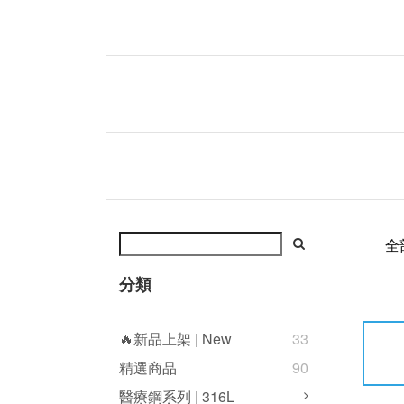
全
分類
🔥新品上架 | New
33
精選商品
90
醫療鋼系列 | 316L