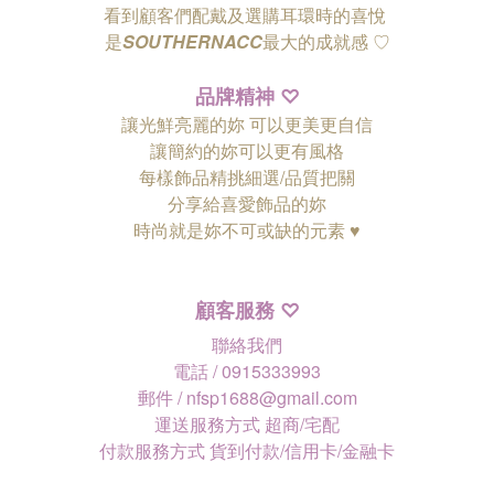
看到顧客們配戴及選購耳環時的喜悅
是
SOUTHERNACC
最大的成就感 ♡
品牌精神
♡
讓光鮮亮麗的妳 可以更美更自信
讓簡約的妳可以更有風格
每樣飾品精挑細選/品質把關
分享給喜愛飾品的妳
時尚就是妳不可或缺的元素 ♥
顧客服務
♡
聯絡我們
電話 / 0915333993
郵件 / nfsp1688@gmail.com
運送服務方式 超商/宅配
付款服務方式 貨到付款/信用卡/金融卡