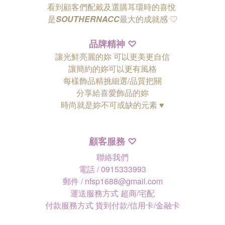
看到顧客們配戴及選購耳環時的喜悅
是
SOUTHERNACC
最大的成就感 ♡
品牌精神
♡
讓光鮮亮麗的妳 可以更美更自信
讓簡約的妳可以更有風格
每樣飾品精挑細選/品質把關
分享給喜愛飾品的妳
時尚就是妳不可或缺的元素 ♥
顧客服務
♡
聯絡我們
電話 / 0915333993
郵件 / nfsp1688@gmail.com
運送服務方式 超商/宅配
付款服務方式 貨到付款/信用卡/金融卡