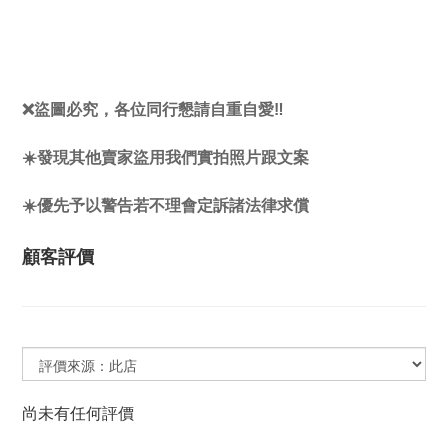
❌盜圖必究，各位同行懇請自重自愛‼️
☀️發現其他賣家盜用我們實拍照片跟文案
☀️優先予以警告若不理會定訴諸法律求償
顧客評價
尚未有任何評價