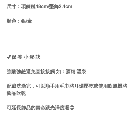
尺寸：
項鍊鏈48cm/墜飾2.4cm
顏色：銀/金
💕保 養 小 秘 訣
強酸強鹼避免直接接觸 如：酒精 溫泉
配戴洗澡完，可以順手用毛巾將耳環壓乾或使用吹風機將
飾品吹乾
可延長飾品的壽命跟光澤度喔😊