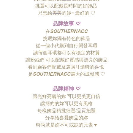
挑選可以配戴長時間的好飾品
只想給美美的妳~ 最好的
♡
品牌故事
♡
在
SOUTHERNACC
挑選妳獨有特色的飾品
從一個小代購到自行開發耳環
讓每個耳環都可以有穩定的材質
讓粉絲們
可以配戴好質感與漂亮的飾品
看到顧客們配戴及選購耳環時的喜悅
是
SOUTHERNACC
最大的成就感 ♡
品牌精神
♡
讓光鮮亮麗的妳 可以更美更自信
讓簡約的妳可以更有風格
每樣飾品精挑細選/品質把關
分享給喜愛飾品的妳
時尚就是妳不可或缺的元素 ♥