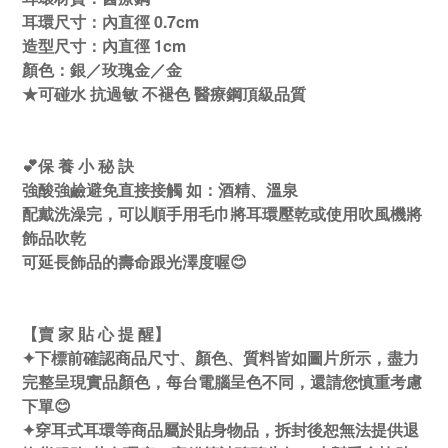
耳環尺寸：內直徑 0.7cm
造型尺寸：內直徑 1cm
顏色：銀／玫瑰金／金
★可碰水 抗過敏 不褪色 醫療鋼頂級品質
💕保 養 小 秘 訣
強酸強鹼避免直接接觸 如：酒精、溫泉
配戴洗澡完，可以順手用毛巾將耳環壓乾或使用吹風機將
飾品吹乾
可延長飾品的壽命跟光澤度喔😊
【賣 家 貼 心 提 醒】
✦下標前確認商品尺寸、顏色、質料皆如圖片所示，盡力
完整呈現實品顏色，每台電腦呈色不同，還請您慎重考慮
下單😊
✦穿耳式耳環等商品屬於貼身物品，拆封後恕無法提供退