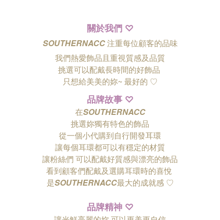
關於我們
♡
SOUTHERNACC
注重每位顧客的品味
我們熱愛飾品且重視質感及品質
挑選可以配戴長時間的好飾品
只想給美美的妳~ 最好的
♡
品牌故事
♡
在
SOUTHERNACC
挑選妳獨有特色的飾品
從一個小代購到自行開發耳環
讓每個耳環都可以有穩定的材質
讓粉絲們
可以配戴好質感與漂亮的飾品
看到顧客們配戴及選購耳環時的喜悅
是
SOUTHERNACC
最大的成就感 ♡
品牌精神
♡
讓光鮮亮麗的妳 可以更美更自信