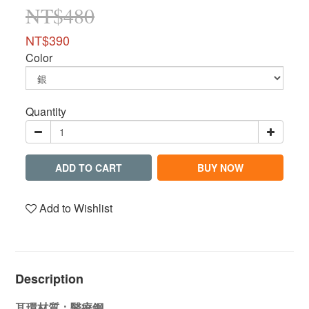
NT$480
NT$390
Color
Quantity
ADD TO CART
BUY NOW
Add to Wishlist
Description
耳環材質：醫療鋼