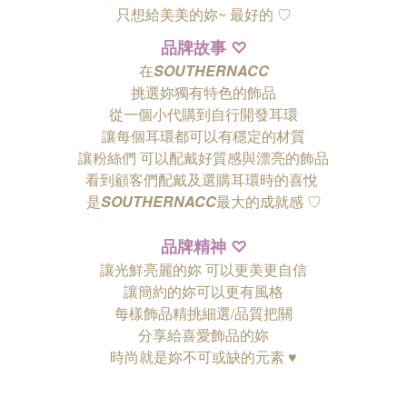
只想給美美的妳~ 最好的
♡
品牌故事
♡
在
SOUTHERNACC
挑選妳獨有特色的飾品
從一個小代購到自行開發耳環
讓每個耳環都可以有穩定的材質
讓粉絲們
可以配戴好質感與漂亮的飾品
看到顧客們配戴及選購耳環時的喜悅
是
SOUTHERNACC
最大的成就感 ♡
品牌精神
♡
讓光鮮亮麗的妳 可以更美更自信
讓簡約的妳可以更有風格
每樣飾品精挑細選/品質把關
分享給喜愛飾品的妳
時尚就是妳不可或缺的元素 ♥