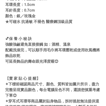
耳環長度：1.5cm
耳針長度：0.7cm
顏色：銀／玫瑰金
★可碰水 抗過敏 不褪色 醫療鋼頂級品質
💕保 養 小 秘 訣
強酸強鹼避免直接接觸 如：酒精、溫泉
配戴洗澡完，可以順手用毛巾將耳環壓乾或使用吹風機將
飾品吹乾
可延長飾品的壽命跟光澤度喔😊
【賣 家 貼 心 提 醒】
✦下標前確認商品尺寸、顏色、質料皆如圖片所示，盡力
完整呈現實品顏色，每台電腦呈色不同，還請您慎重考慮
下單😊
✦穿耳式耳環等商品屬於貼身物品，拆封後恕無法提供退