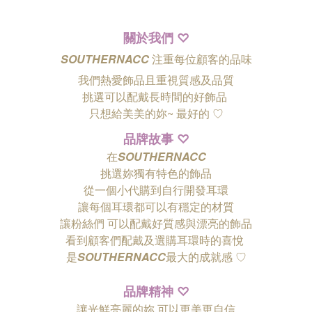
關於我們
♡
SOUTHERNACC
注重每位顧客的品味
我們熱愛飾品且重視質感及品質
挑選可以配戴長時間的好飾品
只想給美美的妳~ 最好的
♡
品牌故事
♡
在
SOUTHERNACC
挑選妳獨有特色的飾品
從一個小代購到自行開發耳環
讓每個耳環都可以有穩定的材質
讓粉絲們
可以配戴好質感與漂亮的飾品
看到顧客們配戴及選購耳環時的喜悅
是
SOUTHERNACC
最大的成就感 ♡
品牌精神
♡
讓光鮮亮麗的妳 可以更美更自信