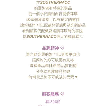
在
SOUTHERNACC
挑選妳獨有特色的飾品
從一個小代購到自行開發耳環
讓每個耳環都可以有穩定的材質
讓粉絲們
可以配戴好質感與漂亮的飾品
看到顧客們配戴及選購耳環時的喜悅
是
SOUTHERNACC
最大的成就感 ♡
品牌精神
♡
讓光鮮亮麗的妳 可以更美更自信
讓簡約的妳可以更有風格
每樣飾品精挑細選/品質把關
分享給喜愛飾品的妳
時尚就是妳不可或缺的元素 ♥
顧客服務
♡
聯絡我們