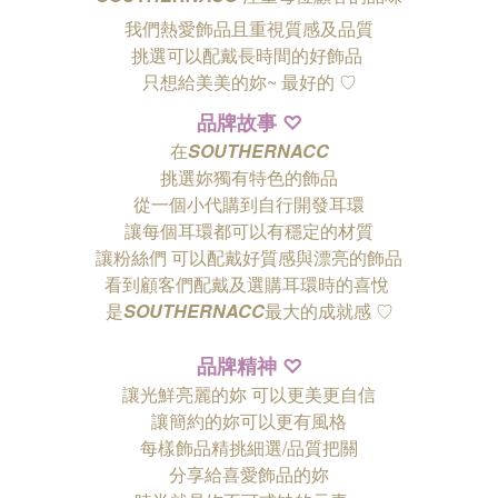
我們熱愛飾品且重視質感及品質
挑選可以配戴長時間的好飾品
只想給美美的妳~ 最好的
♡
品牌故事
♡
在
SOUTHERNACC
挑選妳獨有特色的飾品
從一個小代購到自行開發耳環
讓每個耳環都可以有穩定的材質
讓粉絲們
可以配戴好質感與漂亮的飾品
看到顧客們配戴及選購耳環時的喜悅
是
SOUTHERNACC
最大的成就感 ♡
品牌精神
♡
讓光鮮亮麗的妳 可以更美更自信
讓簡約的妳可以更有風格
每樣飾品精挑細選/品質把關
分享給喜愛飾品的妳