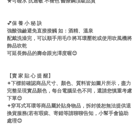
★可碰水 抗過敏 不褪色 醫療鋼頂級品質
💕保 養 小 秘 訣
強酸強鹼避免直接接觸 如：酒精、溫泉
配戴洗澡完，可以順手用毛巾將耳環壓乾或使用吹風機將
飾品吹乾
可延長飾品的壽命跟光澤度喔😊
【賣 家 貼 心 提 醒】
✦下標前確認商品尺寸、顏色、質料皆如圖片所示，盡力
完整呈現實品顏色，每台電腦呈色不同，還請您慎重考慮
下單😊
✦穿耳式耳環等商品屬於貼身物品，拆封後恕無法提供退
換貨服務(若有瑕疵、寄錯等請聊聊告知，小幫手會協助
處理😊