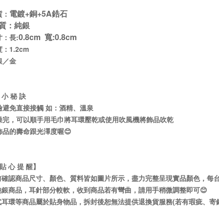
電鍍+銅+5A鋯石
質：
質
：純銀
0.8cm 寬:0.8cm
：長:
：1.2cm
銀／金
 小 秘 訣
鹼避免直接接觸 如：酒精、溫泉
澡完，可以順手用毛巾將耳環壓乾或使用吹風機將飾品吹乾
飾品的壽命跟光澤度喔😊
 貼 心 提 醒】
前確認商品尺寸、顏色、質料皆如圖片所示，盡力完整呈現實品顏色，每台
純銀商品，耳針部分較軟，收到商品若有彎曲，請用手稍微調整即可😊
式耳環等商品屬於貼身物品，拆封後恕無法提供退換貨服務(若有瑕疵、寄