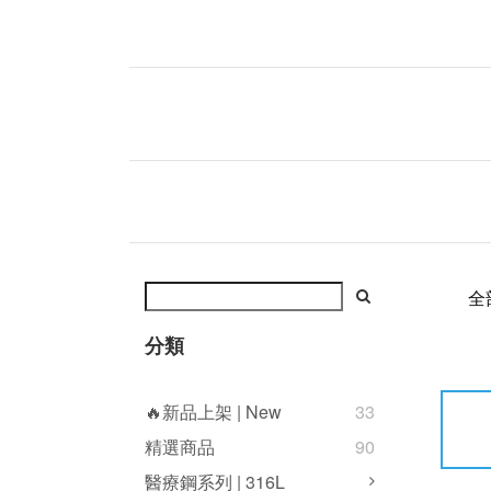
全
分類
🔥新品上架 | New
33
精選商品
90
醫療鋼系列 | 316L