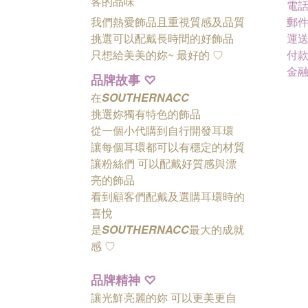
客的品味
電話 
我們熱愛飾品且重視質感及品質
郵件 
挑選可以配戴長時間的好飾品
運送
只想給美美的妳~ 最好的
♡
付款
金
品牌故事
♡
在
SOUTHERNACC
挑選妳獨有特色的飾品
從一個小代購到自行開發耳環
讓每個耳環都可以有穩定的材質
讓粉絲們
可以配戴好質感與漂
亮的飾品
看到顧客們配戴及選購耳環時的
喜悅
是
SOUTHERNACC
最大的成就
感 ♡
品牌精神
♡
讓光鮮亮麗的妳 可以更美更自