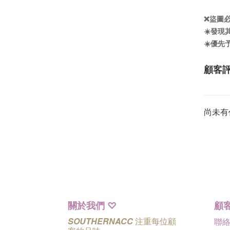
❌盜圖
☀️發
☀️優
顧客
尚未有
關於我們
顧
♡
SOUTHERNACC
注重每位顧
聯