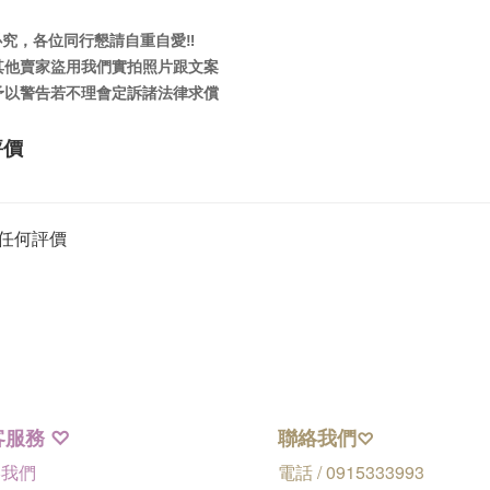
必究，各位同行懇請自重自愛‼️
現其他賣家盜用我們實拍照片跟文案
先予以警告若不理會定訴諸法律求償
評價
任何評價
客服務
聯絡我們
♡
♡
絡我們
電話 / 0915333993