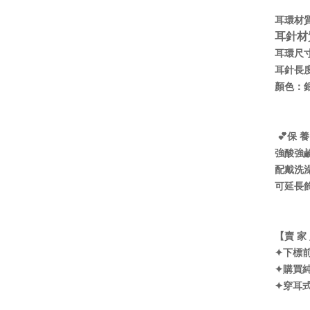
耳環材
耳針材
耳環尺寸
耳針長度
顏色：
💕保 養
強酸強
配戴洗
可延長
【賣 家
✦下標
✦購買
✦穿耳