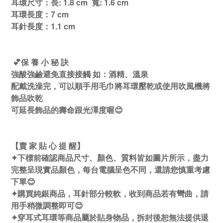
耳環尺寸：長: 1.8 cm 寬: 1.6 cm
耳環長度：7 cm
耳針長度：1.1 cm
💕保 養 小 秘 訣
強酸強鹼避免直接接觸 如：酒精、溫泉
配戴洗澡完，可以順手用毛巾將耳環壓乾或使用吹風機將
飾品吹乾
可延長飾品的壽命跟光澤度喔😊
【賣 家 貼 心 提 醒】
✦下標前確認商品尺寸、顏色、質料皆如圖片所示，盡力
完整呈現實品顏色，每台電腦呈色不同，還請您慎重考慮
下單😊
✦購買純銀商品，耳針部分較軟，收到商品若有彎曲，請
用手稍微調整即可😊
✦穿耳式耳環等商品屬於貼身物品，拆封後恕無法提供退