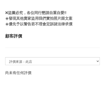
❌盜圖必究，各位同行懇請自重自愛‼️
☀️發現其他賣家盜用我們實拍照片跟文案
☀️優先予以警告若不理會定訴諸法律求償
顧客評價
尚未有任何評價