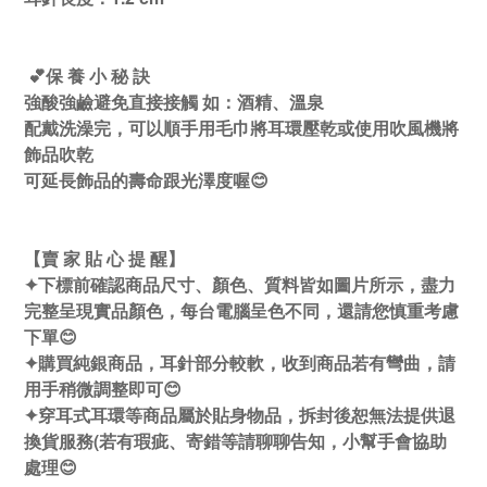
💕保 養 小 秘 訣
強酸強鹼避免直接接觸 如：酒精、溫泉
配戴洗澡完，可以順手用毛巾將耳環壓乾或使用吹風機將
飾品吹乾
可延長飾品的壽命跟光澤度喔😊
【賣 家 貼 心 提 醒】
✦下標前確認商品尺寸、顏色、質料皆如圖片所示，盡力
完整呈現實品顏色，每台電腦呈色不同，還請您慎重考慮
下單😊
✦購買純銀商品，耳針部分較軟，收到商品若有彎曲，請
用手稍微調整即可😊
✦穿耳式耳環等商品屬於貼身物品，拆封後恕無法提供退
換貨服務(若有瑕疵、寄錯等請聊聊告知，小幫手會協助
處理😊