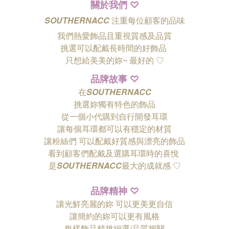
關於我們
♡
SOUTHERNACC
注重每位顧客的品味
我們熱愛飾品且重視質感及品質
挑選可以配戴長時間的好飾品
只想給美美的妳~ 最好的
♡
品牌故事
♡
在
SOUTHERNACC
挑選妳獨有特色的飾品
從一個小代購到自行開發耳環
讓每個耳環都可以有穩定的材質
讓粉絲們
可以配戴好質感與漂亮的飾品
看到顧客們配戴及選購耳環時的喜悅
是
SOUTHERNACC
最大的成就感 ♡
品牌精神
♡
讓光鮮亮麗的妳 可以更美更自信
讓簡約的妳可以更有風格
每樣飾品精挑細選/品質把關