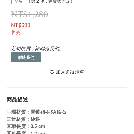
全店，任選 2 件，運費我們出！
NT$1,280
NT$690
售完
若想購買，請聯絡我們。
聯絡我們
加入追蹤清單
商品描述
耳環材質：電鍍+銅+5A鋯石
耳針材質：純銀
耳環長度：3.5 cm
耳針長度：1.2 cm