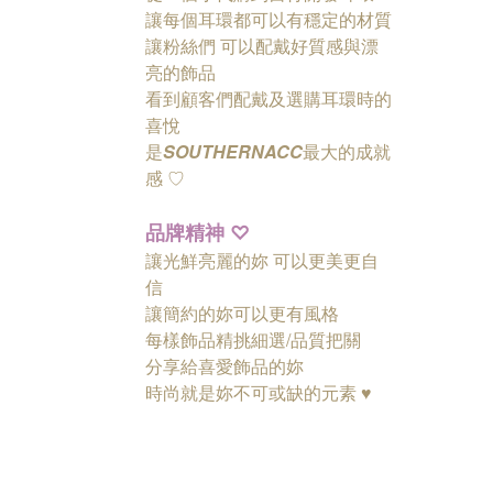
讓每個耳環都可以有穩定的材質
讓粉絲們
可以配戴好質感與漂
亮的飾品
看到顧客們配戴及選購耳環時的
喜悅
是
SOUTHERNACC
最大的成就
感 ♡
品牌精神
♡
讓光鮮亮麗的妳 可以更美更自
信
讓簡約的妳可以更有風格
每樣飾品精挑細選/品質把關
分享給喜愛飾品的妳
時尚就是妳不可或缺的元素 ♥