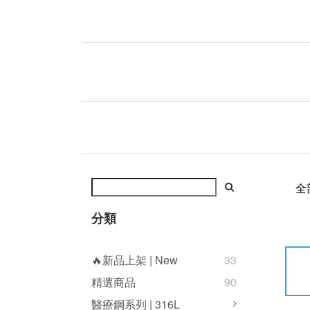
全
分類
🔥新品上架 | New
33
精選商品
90
醫療鋼系列 | 316L