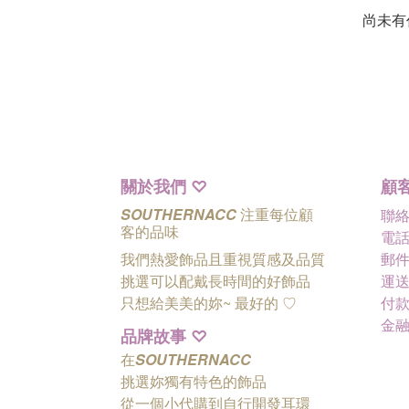
尚未有
關於我們
顧
♡
SOUTHERNACC
注重每位顧
聯
客的品味
電話 
我們熱愛飾品且重視質感及品質
郵件 
挑選可以配戴長時間的好飾品
運送
只想給美美的妳~ 最好的
♡
付款
金
品牌故事
♡
在
SOUTHERNACC
挑選妳獨有特色的飾品
從一個小代購到自行開發耳環