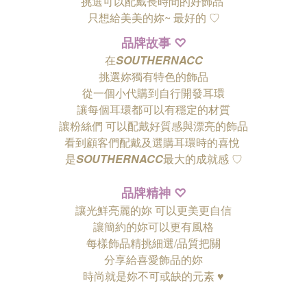
挑選可以配戴長時間的好飾品
只想給美美的妳~ 最好的
♡
品牌故事
♡
在
SOUTHERNACC
挑選妳獨有特色的飾品
從一個小代購到自行開發耳環
讓每個耳環都可以有穩定的材質
讓粉絲們
可以配戴好質感與漂亮的飾品
看到顧客們配戴及選購耳環時的喜悅
是
SOUTHERNACC
最大的成就感 ♡
品牌精神
♡
讓光鮮亮麗的妳 可以更美更自信
讓簡約的妳可以更有風格
每樣飾品精挑細選/品質把關
分享給喜愛飾品的妳
時尚就是妳不可或缺的元素 ♥