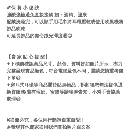
💕保 養 小 秘 訣
強酸強鹼避免直接接觸 如：酒精、溫泉
配戴洗澡完，可以順手用毛巾將耳環壓乾或使用吹風機將
飾品吹乾
可延長飾品的壽命跟光澤度喔😊
【賣 家 貼 心 提 醒】
✦下標前確認商品尺寸、顏色、質料皆如圖片所示，盡力
完整呈現實品顏色，每台電腦呈色不同，還請您慎重考慮
下單😊
✦穿耳式耳環等商品屬於貼身物品，拆封後恕無法提供退
換貨服務(若有瑕疵、寄錯等請聊聊告知，小幫手會協助
處理😊
❌盜圖必究，各位同行懇請自重自愛‼️
☀️發現其他賣家盜用我們實拍照片跟文案