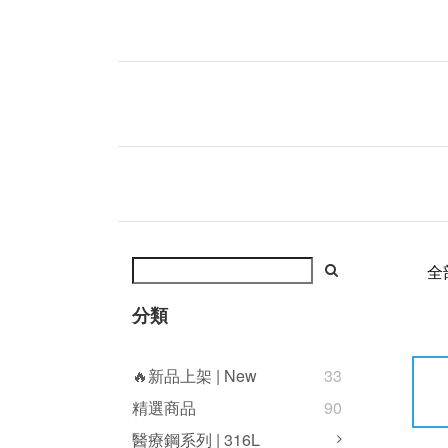
全
分類
🔥新品上架 | New
33
精選商品
90
醫療鋼系列 | 316L