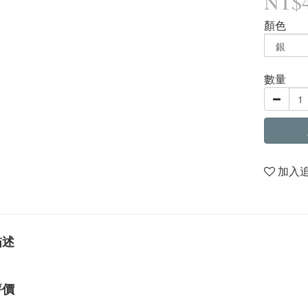
NT$
顏色
數量
加入
描述
評價