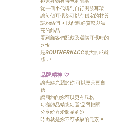
挑選妳獨有特色的飾品
從一個小代購到自行開發耳環
讓每個耳環都可以有穩定的材質
讓粉絲們
可以配戴好質感與漂
亮的飾品
看到顧客們配戴及選購耳環時的
喜悅
是
SOUTHERNACC
最大的成就
感 ♡
品牌精神
♡
讓光鮮亮麗的妳 可以更美更自
信
讓簡約的妳可以更有風格
每樣飾品精挑細選/品質把關
分享給喜愛飾品的妳
時尚就是妳不可或缺的元素 ♥