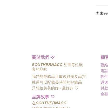
尚未有
關於我們
顧
♡
SOUTHERNACC
注重每位顧
聯
客的品味
電話 
我們熱愛飾品且重視質感及品質
郵件 
挑選可以配戴長時間的好飾品
運送
只想給美美的妳~ 最好的
♡
付款
金
品牌故事
♡
在
SOUTHERNACC