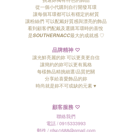
從一個小代購到自行開發耳環
讓每個耳環都可以有穩定的材質
讓粉絲們
可以配戴好質感與漂亮的飾品
看到顧客們配戴及選購耳環時的喜悅
是
SOUTHERNACC
最大的成就感 ♡
品牌精神
♡
讓光鮮亮麗的妳 可以更美更自信
讓簡約的妳可以更有風格
每樣飾品精挑細選/品質把關
分享給喜愛飾品的妳
時尚就是妳不可或缺的元素 ♥
顧客服務
♡
聯絡我們
電話 / 0915333993
郵件 / nfsp1688@gmail.com