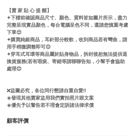
【賣 家 貼 心 提 醒】
✦下標前確認商品尺寸、顏色、質料皆如圖片所示，盡力
完整呈現實品顏色，每台電腦呈色不同，還請您慎重考慮
下單😊
✦購買純銀商品，耳針部分較軟，收到商品若有彎曲，請
用手稍微調整即可😊
✦穿耳式耳環等商品屬於貼身物品，拆封後恕無法提供退
換貨服務(若有瑕疵、寄錯等請聊聊告知，小幫手會協助
處理😊
❌盜圖必究，各位同行懇請自重自愛‼️
☀️發現其他賣家盜用我們實拍照片跟文案
☀️優先予以警告若不理會定訴諸法律求償
顧客評價