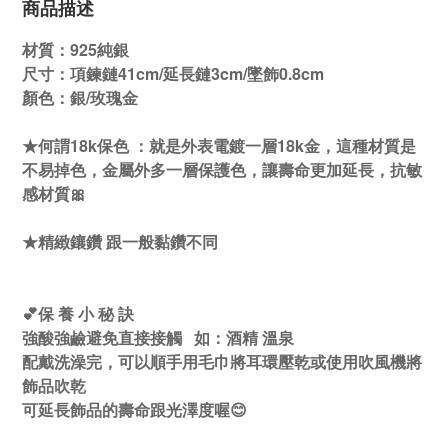
商品描述
材質：925純銀
尺寸：項鍊鏈41cm/延長鏈3cm/墜飾0.8cm
顏色：銀/玫瑰金
★何謂18k保色 ：就是外表電鍍一層18k金，這種材質是
不易掉色，金屬外多一層保護色，讓壽命更加延長，抗敏
感材質🎀
★精緻鑲鑽 跟一般黏鑽不同
💕保 養 小 秘 訣
強酸強鹼避免直接接觸 如：酒精 溫泉
配戴洗澡完，可以順手用毛巾將耳環壓乾或使用吹風機將
飾品吹乾
可延長飾品的壽命跟光澤度喔😊