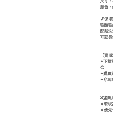
尺寸：
顏色：
💕保 養
強酸強
配戴洗
可延長
【賣 家
✦下標
😊
✦購買
✦穿耳
❌盜圖
☀️發
☀️優