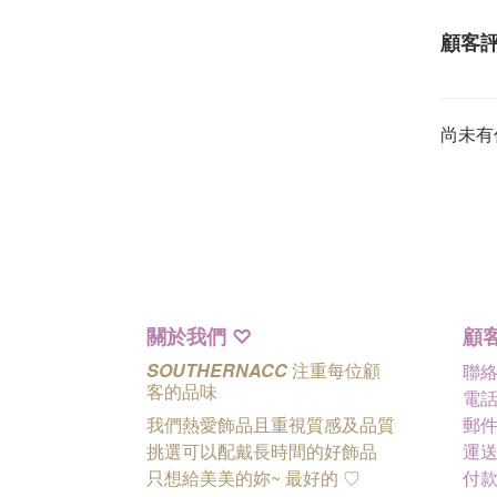
顧客
尚未有
關於我們
顧
♡
SOUTHERNACC
注重每位顧
聯
客的品味
電話 
我們熱愛飾品且重視質感及品質
郵件 
挑選可以配戴長時間的好飾品
運送
只想給美美的妳~ 最好的
♡
付款