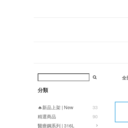
全
分類
🔥新品上架 | New
33
精選商品
90
醫療鋼系列 | 316L