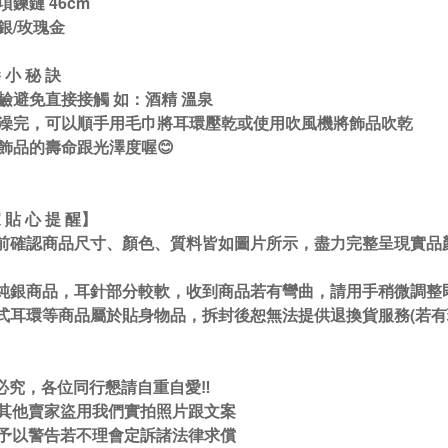
項鍊鏈 46cm
銀/玫瑰金
 小 秘 訣
鹼避免直接接觸 如：酒精 溫泉
澡完，可以順手用毛巾將耳環壓乾或使用吹風機將飾品吹乾
飾品的壽命跟光澤度喔😊
 貼 心 提 醒】
前確認商品尺寸、顏色、質料皆如圖片所示，盡力完整呈現實品
純銀商品，耳針部分較軟，收到商品若有彎曲，請用手稍微調整即
式耳環等商品屬於貼身物品，拆封後恕無法提供退換貨服務(若有
必究，各位同行懇請自重自愛‼️
現其他賣家盜用我們實拍照片跟文案
先予以警告若不理會定訴諸法律求償