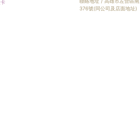
聯絡地址 / 高雄市左營區
融卡
376號(同公司及店面地址)