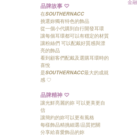
金
品牌故事
♡
在
SOUTHERNACC
挑選妳獨有特色的飾品
從一個小代購到自行開發耳環
讓每個耳環都可以有穩定的材質
讓粉絲們
可以配戴好質感與漂
亮的飾品
看到顧客們配戴及選購耳環時的
喜悅
是
SOUTHERNACC
最大的成就
感 ♡
品牌精神
♡
讓光鮮亮麗的妳 可以更美更自
信
讓簡約的妳可以更有風格
每樣飾品精挑細選/品質把關
分享給喜愛飾品的妳