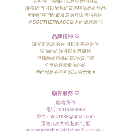
讓每個耳環都可以有穩定的材質
讓粉絲們
可以配戴好質感與漂亮的飾品
看到顧客們配戴及選購耳環時的喜悅
是
SOUTHERNACC
最大的成就感 ♡
品牌精神
♡
讓光鮮亮麗的妳 可以更美更自信
讓簡約的妳可以更有風格
每樣飾品精挑細選/品質把關
分享給喜愛飾品的妳
時尚就是妳不可或缺的元素 ♥
顧客服務
♡
聯絡我們
電話 / 0915333993
郵件 / nfsp1688@gmail.com
運送服務方式 超商/宅配
付款服務方式 貨到付款/信用卡/金融卡