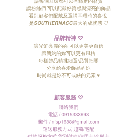
讓每個耳環都可以有穩定的材質
讓粉絲們
可以配戴好質感與漂亮的飾品
看到顧客們配戴及選購耳環時的喜悅
是
SOUTHERNACC
最大的成就感 ♡
品牌精神
♡
讓光鮮亮麗的妳 可以更美更自信
讓簡約的妳可以更有風格
每樣飾品精挑細選/品質把關
分享給喜愛飾品的妳
時尚就是妳不可或缺的元素 ♥
顧客服務
♡
聯絡我們
電話 / 0915333993
郵件 / nfsp1688@gmail.com
運送服務方式 超商/宅配
付款服務方式 貨到付款/信用卡/金融卡