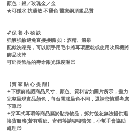
顏色：銀／玫瑰金／金
★可碰水 抗過敏 不褪色 醫療鋼頂級品質
💕保 養 小 秘 訣
強酸強鹼避免直接接觸 如：酒精、溫泉
配戴洗澡完，可以順手用毛巾將耳環壓乾或使用吹風機將
飾品吹乾
可延長飾品的壽命跟光澤度喔😊
【賣 家 貼 心 提 醒】
✦下標前確認商品尺寸、顏色、質料皆如圖片所示，盡力
完整呈現實品顏色，每台電腦呈色不同，還請您慎重考慮
下單😊
✦穿耳式耳環等商品屬於貼身物品，拆封後恕無法提供退
換貨服務(若有瑕疵、寄錯等請聊聊告知，小幫手會協助
處理😊