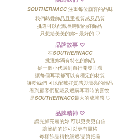
SOUTHERNACC
注重每位顧客的品味
我們熱愛飾品且重視質感及品質
挑選可以配戴長時間的好飾品
只想給美美的妳~ 最好的
♡
品牌故事
♡
在
SOUTHERNACC
挑選妳獨有特色的飾品
從一個小代購到自行開發耳環
讓每個耳環都可以有穩定的材質
讓粉絲們
可以配戴好質感與漂亮的飾品
看到顧客們配戴及選購耳環時的喜悅
是
SOUTHERNACC
最大的成就感 ♡
品牌精神
♡
讓光鮮亮麗的妳 可以更美更自信
讓簡約的妳可以更有風格
每樣飾品精挑細選/品質把關