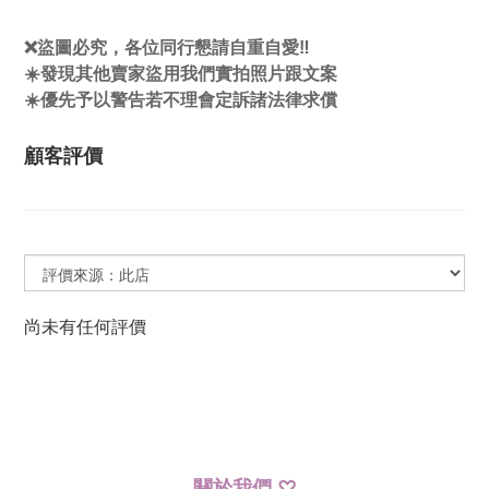
❌盜圖必究，各位同行懇請自重自愛‼️
☀️發現其他賣家盜用我們實拍照片跟文案
☀️優先予以警告若不理會定訴諸法律求償
顧客評價
尚未有任何評價
關於我們
♡