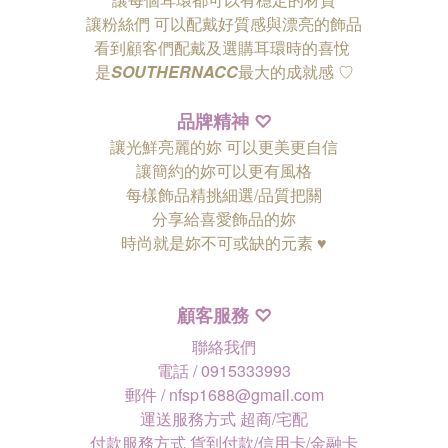
讓粉絲們
可以配戴好質感與漂亮的飾品
看到顧客們配戴及選購耳環時的喜悅
是
SOUTHERNACC
最大的成就感 ♡
品牌精神
♡
讓光鮮亮麗的妳 可以更美更自信
讓簡約的妳可以更有風格
每樣飾品精挑細選/品質把關
分享給喜愛飾品的妳
時尚就是妳不可或缺的元素 ♥
顧客服務
♡
聯絡我們
電話 / 0915333993
郵件 / nfsp1688@gmail.com
運送服務方式 超商/宅配
付款服務方式 貨到付款/信用卡/金融卡