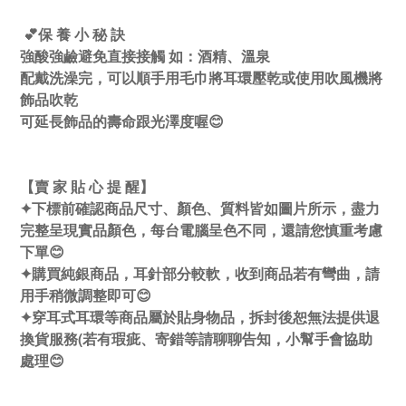
💕保 養 小 秘 訣
強酸強鹼避免直接接觸 如：酒精、溫泉
配戴洗澡完，可以順手用毛巾將耳環壓乾或使用吹風機將
飾品吹乾
可延長飾品的壽命跟光澤度喔😊
【賣 家 貼 心 提 醒】
✦下標前確認商品尺寸、顏色、質料皆如圖片所示，盡力
完整呈現實品顏色，每台電腦呈色不同，還請您慎重考慮
下單😊
✦購買純銀商品，耳針部分較軟，收到商品若有彎曲，請
用手稍微調整即可😊
✦穿耳式耳環等商品屬於貼身物品，拆封後恕無法提供退
換貨服務(若有瑕疵、寄錯等請聊聊告知，小幫手會協助
處理😊