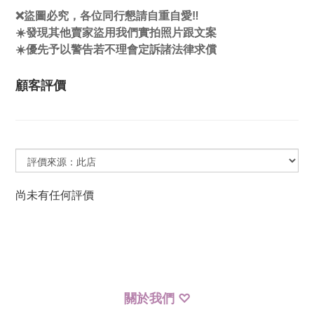
❌盜圖必究，各位同行懇請自重自愛‼️
☀️發現其他賣家盜用我們實拍照片跟文案
☀️優先予以警告若不理會定訴諸法律求償
顧客評價
尚未有任何評價
關於我們
♡