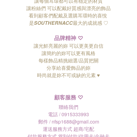
讓每個耳環都可以有穩定的材質
讓粉絲們
可以配戴好質感與漂亮的飾品
看到顧客們配戴及選購耳環時的喜悅
是
SOUTHERNACC
最大的成就感 ♡
品牌精神
♡
讓光鮮亮麗的妳 可以更美更自信
讓簡約的妳可以更有風格
每樣飾品精挑細選/品質把關
分享給喜愛飾品的妳
時尚就是妳不可或缺的元素 ♥
顧客服務
♡
聯絡我們
電話 / 0915333993
郵件 / nfsp1688@gmail.com
運送服務方式 超商/宅配
付款服務方式 貨到付款/信用卡/金融卡