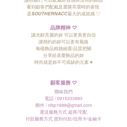
看到顧客們配戴及選購耳環時的喜悅
是
SOUTHERNACC
最大的成就感 ♡
品牌精神
♡
讓光鮮亮麗的妳 可以更美更自信
讓簡約的妳可以更有風格
每樣飾品精挑細選/品質把關
分享給喜愛飾品的妳
時尚就是妳不可或缺的元素 ♥
顧客服務
♡
聯絡我們
電話 / 0915333993
郵件 / nfsp1688@gmail.com
運送服務方式 超商/宅配
付款服務方式 貨到付款/信用卡/金融卡