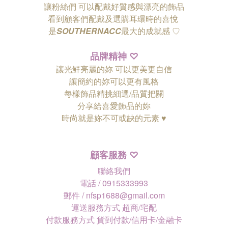
讓粉絲們
可以配戴好質感與漂亮的飾品
看到顧客們配戴及選購耳環時的喜悅
是
SOUTHERNACC
最大的成就感 ♡
品牌精神
♡
讓光鮮亮麗的妳 可以更美更自信
讓簡約的妳可以更有風格
每樣飾品精挑細選/品質把關
分享給喜愛飾品的妳
時尚就是妳不可或缺的元素 ♥
顧客服務
♡
聯絡我們
電話 / 0915333993
郵件 / nfsp1688@gmail.com
運送服務方式 超商/宅配
付款服務方式 貨到付款/信用卡/金融卡