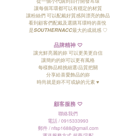
從一個小代購到自行開發耳環
讓每個耳環都可以有穩定的材質
讓粉絲們
可以配戴好質感與漂亮的飾品
看到顧客們配戴及選購耳環時的喜悅
是
SOUTHERNACC
最大的成就感 ♡
品牌精神
♡
讓光鮮亮麗的妳 可以更美更自信
讓簡約的妳可以更有風格
每樣飾品精挑細選/品質把關
分享給喜愛飾品的妳
時尚就是妳不可或缺的元素 ♥
顧客服務
♡
聯絡我們
電話 / 0915333993
郵件 / nfsp1688@gmail.com
運送服務方式 超商/宅配