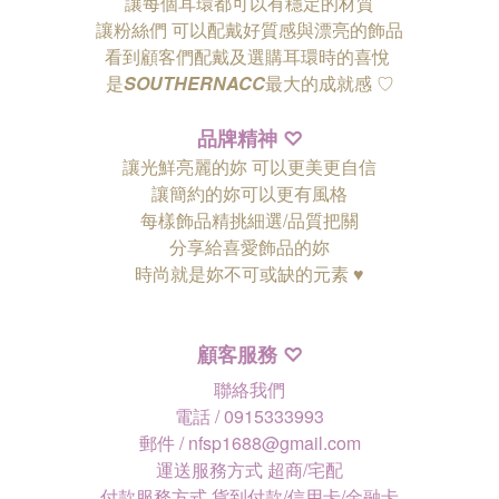
讓每個耳環都可以有穩定的材質
讓粉絲們
可以配戴好質感與漂亮的飾品
看到顧客們配戴及選購耳環時的喜悅
是
SOUTHERNACC
最大的成就感 ♡
品牌精神
♡
讓光鮮亮麗的妳 可以更美更自信
讓簡約的妳可以更有風格
每樣飾品精挑細選/品質把關
分享給喜愛飾品的妳
時尚就是妳不可或缺的元素 ♥
顧客服務
♡
聯絡我們
電話 / 0915333993
郵件 / nfsp1688@gmail.com
運送服務方式 超商/宅配
付款服務方式 貨到付款/信用卡/金融卡