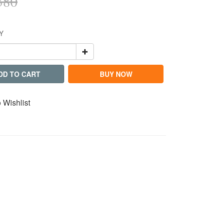
380
Y
DD TO CART
BUY NOW
 Wishlist