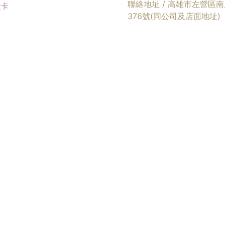
聯絡地址 / 高雄市左營區
融卡
376號(同公司及店面地址)