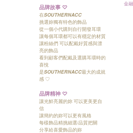
金
品牌故事
♡
在
SOUTHERNACC
挑選妳獨有特色的飾品
從一個小代購到自行開發耳環
讓每個耳環都可以有穩定的材質
讓粉絲們
可以配戴好質感與漂
亮的飾品
看到顧客們配戴及選購耳環時的
喜悅
是
SOUTHERNACC
最大的成就
感 ♡
品牌精神
♡
讓光鮮亮麗的妳 可以更美更自
信
讓簡約的妳可以更有風格
每樣飾品精挑細選/品質把關
分享給喜愛飾品的妳