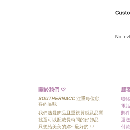
Custo
No revi
關於我們
顧
♡
SOUTHERNACC
注重每位顧
聯
客的品味
電話 
我們熱愛飾品且重視質感及品質
郵件 
挑選可以配戴長時間的好飾品
運送
只想給美美的妳~ 最好的
♡
付款