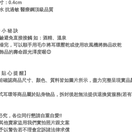
：0.4cm
水 抗過敏 醫療鋼頂級品質
養 小 秘 訣
鹼避免直接接觸 如：酒精、溫泉
澡完，可以順手用毛巾將耳環壓乾或使用吹風機將飾品吹乾
飾品的壽命跟光澤度喔😊
 貼 心 提 醒】
前確認商品尺寸、顏色、質料皆如圖片所示，盡力完整呈現實品
式耳環等商品屬於貼身物品，拆封後恕無法提供退換貨服務(若有
必究，各位同行懇請自重自愛‼️
現其他賣家盜用我們實拍照片跟文案
先予以警告若不理會定訴諸法律求償