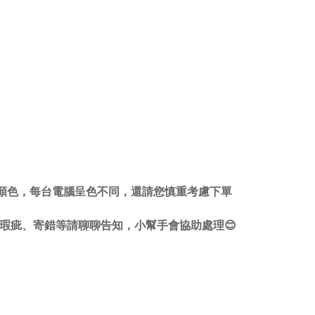
顏色，每台電腦呈色不同，還請您慎重考慮下單
瑕疵、寄錯等請聊聊告知，小幫手會協助處理😊