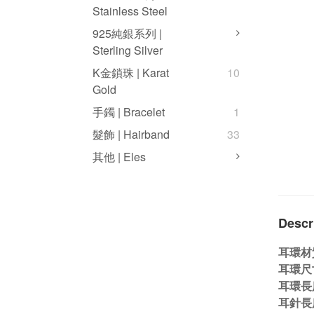
Stainless Steel
925純銀系列 |
Sterling Silver
K金鎖珠 | Karat
10
Gold
手鐲 | Bracelet
1
髮飾 | Hairband
33
其他 | Eles
Descr
耳環材
耳環尺寸
耳環長度
耳針長度