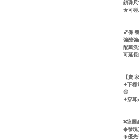
鎖珠尺寸
★可碰
💕保 
強酸強
配戴洗
可延長
【賣 家
✦下標
😊
✦穿耳
❌盜圖
☀️發
☀️優