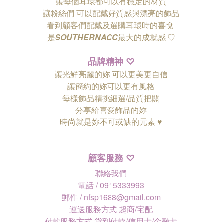
讓每個耳環都可以有穩定的材質
讓粉絲們
可以配戴好質感與漂亮的飾品
看到顧客們配戴及選購耳環時的喜悅
是
SOUTHERNACC
最大的成就感 ♡
品牌精神
♡
讓光鮮亮麗的妳 可以更美更自信
讓簡約的妳可以更有風格
每樣飾品精挑細選/品質把關
分享給喜愛飾品的妳
時尚就是妳不可或缺的元素 ♥
顧客服務
♡
聯絡我們
電話 / 0915333993
郵件 / nfsp1688@gmail.com
運送服務方式 超商/宅配
付款服務方式 貨到付款/信用卡/金融卡