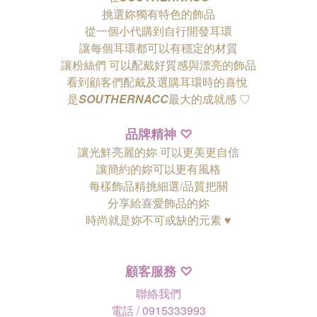
挑選妳獨有特色的飾品
從一個小代購到自行開發耳環
讓每個耳環都可以有穩定的材質
讓粉絲們
可以配戴好質感與漂亮的飾品
看到顧客們配戴及選購耳環時的喜悅
是
SOUTHERNACC
最大的成就感 ♡
品牌精神
♡
讓光鮮亮麗的妳 可以更美更自信
讓簡約的妳可以更有風格
每樣飾品精挑細選/品質把關
分享給喜愛飾品的妳
時尚就是妳不可或缺的元素 ♥
顧客服務
♡
聯絡我們
電話 / 0915333993