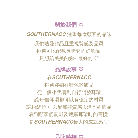
關於我們
♡
SOUTHERNACC
注重每位顧客的品味
我們熱愛飾品且重視質感及品質
挑選可以配戴長時間的好飾品
只想給美美的妳~ 最好的
♡
品牌故事
♡
在
SOUTHERNACC
挑選妳獨有特色的飾品
從一個小代購到自行開發耳環
讓每個耳環都可以有穩定的材質
讓粉絲們
可以配戴好質感與漂亮的飾品
看到顧客們配戴及選購耳環時的喜悅
是
SOUTHERNACC
最大的成就感 ♡
品牌精神
♡