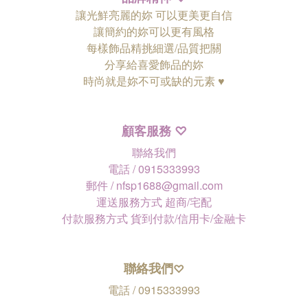
讓光鮮亮麗的妳 可以更美更自信
讓簡約的妳可以更有風格
每樣飾品精挑細選/品質把關
分享給喜愛飾品的妳
時尚就是妳不可或缺的元素 ♥
顧客服務
♡
聯絡我們
電話 / 0915333993
郵件 / nfsp1688@gmail.com
運送服務方式 超商/宅配
付款服務方式 貨到付款/信用卡/金融卡
聯絡我們
♡
電話 / 0915333993