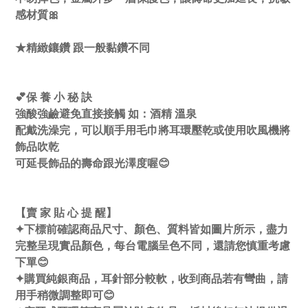
感材質🎀
★精緻鑲鑽 跟一般黏鑽不同
💕保 養 小 秘 訣
強酸強鹼避免直接接觸 如：酒精 溫泉
配戴洗澡完，可以順手用毛巾將耳環壓乾或使用吹風機將
飾品吹乾
可延長飾品的壽命跟光澤度喔😊
【賣 家 貼 心 提 醒】
✦下標前確認商品尺寸、顏色、質料皆如圖片所示，盡力
完整呈現實品顏色，每台電腦呈色不同，還請您慎重考慮
下單😊
✦購買純銀商品，耳針部分較軟，收到商品若有彎曲，請
用手稍微調整即可😊