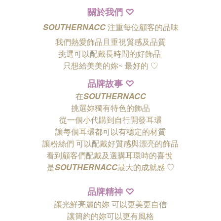
關於我們
♡
SOUTHERNACC
注重每位顧客的品味
我們熱愛飾品且重視質感及品質
挑選可以配戴長時間的好飾品
只想給美美的妳~ 最好的
♡
品牌故事
♡
在
SOUTHERNACC
挑選妳獨有特色的飾品
從一個小代購到自行開發耳環
讓每個耳環都可以有穩定的材質
讓粉絲們
可以配戴好質感與漂亮的飾品
看到顧客們配戴及選購耳環時的喜悅
是
SOUTHERNACC
最大的成就感 ♡
品牌精神
♡
讓光鮮亮麗的妳 可以更美更自信
讓簡約的妳可以更有風格