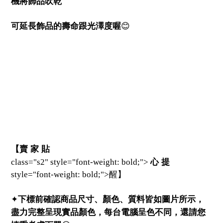
機將飾品吹乾
😊
可延長飾品的壽命跟光澤度喔
【賣
家
貼
心
提
class="s2" style="font-weight: bold;">
style="font-weight: bold;">醒】
下標前確認商品尺寸、顏色、質料皆如圖片所示，
✦
盡力完整呈現實品顏色，每台電腦呈色不同，還請您