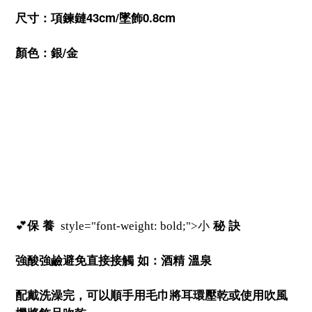
尺寸：項鍊鏈
43cm/
墜飾
0.8cm
顏色：銀
/
金
💕
保
養
秘
訣
style="font-weight: bold;">小
強酸強鹼避免直接接觸
如：酒精
溫泉
配戴洗澡完，可以順手用毛巾將耳環壓乾或使用吹風