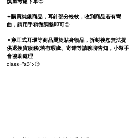
😊
慎重考慮下單
購買純銀商品，耳針部分較軟，收到商品若有彎
✦
😊
曲，請用手稍微調整即可
穿耳式耳環等商品屬於貼身物品，拆封後恕無法提
✦
供退換貨服務
(
若有瑕疵、寄錯等請聊聊告知，小幫手
會協助處理
class="s3">😊