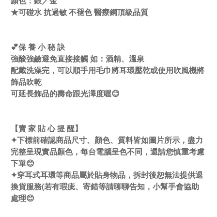
顏色：銀／金
★可碰水 抗過敏 不褪色 醫療鋼頂級品質
💕保 養 小 秘 訣
強酸強鹼避免直接接觸 如：酒精、溫泉
配戴洗澡完，可以順手用毛巾將耳環壓乾或使用吹風機將
飾品吹乾
可延長飾品的壽命跟光澤度喔😊
【賣 家 貼 心 提 醒】
✦下標前確認商品尺寸、顏色、質料皆如圖片所示，盡力
完整呈現實品顏色，每台電腦呈色不同，還請您慎重考慮
下單😊
✦穿耳式耳環等商品屬於貼身物品，拆封後恕無法提供退
換貨服務(若有瑕疵、寄錯等請聊聊告知，小幫手會協助
處理😊