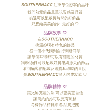
SOUTHERNACC
注重每位顧客的品味
我們熱愛飾品且重視質感及品質
挑選可以配戴長時間的好飾品
只想給美美的妳~ 最好的
♡
品牌故事
♡
在
SOUTHERNACC
挑選妳獨有特色的飾品
從一個小代購到自行開發耳環
讓每個耳環都可以有穩定的材質
讓粉絲們
可以配戴好質感與漂亮的飾品
看到顧客們配戴及選購耳環時的喜悅
是
SOUTHERNACC
最大的成就感 ♡
品牌精神
♡
讓光鮮亮麗的妳 可以更美更自信
讓簡約的妳可以更有風格
每樣飾品精挑細選/品質把關