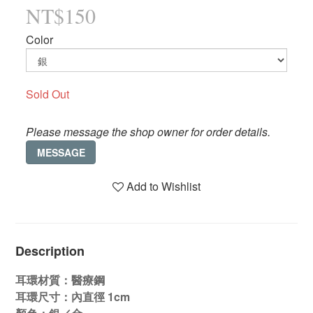
NT$150
Color
Sold Out
Please message the shop owner for order details.
MESSAGE
Add to Wishlist
Description
耳環材質：醫療鋼
耳環尺寸：內直徑 1cm