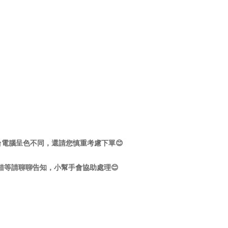
電腦呈色不同，還請您慎重考慮下單😊
錯等請聊聊告知，小幫手會協助處理😊