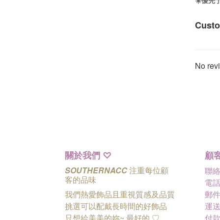
☀️優
Custo
No revi
關於我們
顧
♡
SOUTHERNACC
注重每位顧
聯
客的品味
電話 
我們熱愛飾品且重視質感及品質
郵件 
挑選可以配戴長時間的好飾品
運送
只想給美美的妳~ 最好的
♡
付款