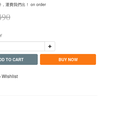
件，運費我們出！ on order
490
Y
DD TO CART
BUY NOW
 Wishlist