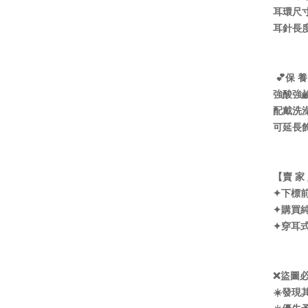
耳環尺寸
耳針長度
💕保 養
強酸強
配戴洗
可延長
【賣 家
✦下標
✦購買
✦穿耳
❌盜圖
☀️發