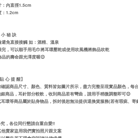
：內直徑1.5cm
：1.2cm
 小 秘 訣
鹼避免直接接觸 如：酒精、溫泉
澡完，可以順手用毛巾將耳環壓乾或使用吹風機將飾品吹乾
飾品的壽命跟光澤度喔😊
 貼 心 提 醒】
前確認商品尺寸、顏色、質料皆如圖片所示，盡力完整呈現實品顏色，每台
純銀商品，耳針部分較軟，收到商品若有彎曲，請用手稍微調整即可😊
式耳環等商品屬於貼身物品，拆封後恕無法提供退換貨服務(若有瑕疵、寄
必究，各位同行懇請自重自愛‼️
現其他賣家盜用我們實拍照片跟文案