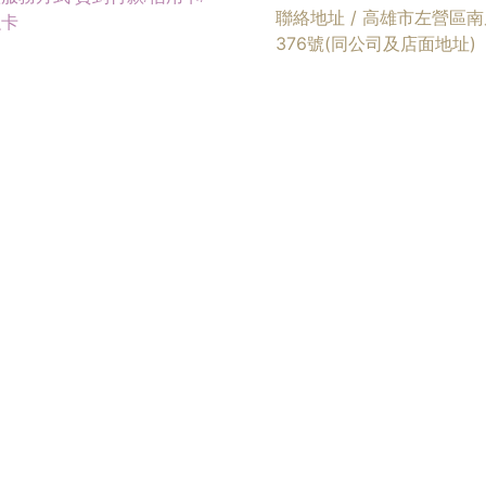
聯絡地址 / 高雄市左營區
融卡
376號(同公司及店面地址)