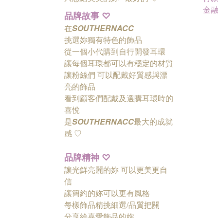
金
品牌故事
♡
在
SOUTHERNACC
挑選妳獨有特色的飾品
從一個小代購到自行開發耳環
讓每個耳環都可以有穩定的材質
讓粉絲們
可以配戴好質感與漂
亮的飾品
看到顧客們配戴及選購耳環時的
喜悅
是
SOUTHERNACC
最大的成就
感 ♡
品牌精神
♡
讓光鮮亮麗的妳 可以更美更自
信
讓簡約的妳可以更有風格
每樣飾品精挑細選/品質把關
分享給喜愛飾品的妳