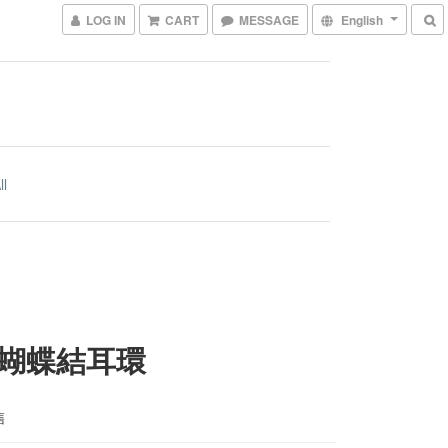
LOG IN
CART
MESSAGE
English
ll
蝴蝶結耳環
售