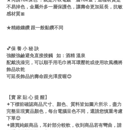
不易掉色，金屬外多一層保護色，讓壽命更加延長，抗敏
感材質🎀
★精緻鑲鑽 跟一般黏鑽不同
💕保 養 小 秘 訣
強酸強鹼避免直接接觸 如：酒精 溫泉
配戴洗澡完，可以順手用毛巾將耳環壓乾或使用吹風機將
飾品吹乾
可延長飾品的壽命跟光澤度喔😊
【賣 家 貼 心 提 醒】
✦下標前確認商品尺寸、顏色、質料皆如圖片所示，盡力
完整呈現實品顏色，每台電腦呈色不同，還請您慎重考慮
下單😊
✦購買純銀商品，耳針部分較軟，收到商品若有彎曲，請