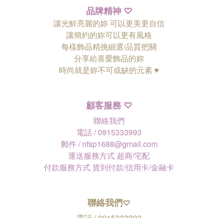
品牌精神
♡
讓光鮮亮麗的妳 可以更美更自信
讓簡約的妳可以更有風格
每樣飾品精挑細選/品質把關
分享給喜愛飾品的妳
時尚就是妳不可或缺的元素 ♥
顧客服務
♡
聯絡我們
電話 / 0915333993
郵件 / nfsp1688@gmail.com
運送服務方式 超商/宅配
付款服務方式 貨到付款/信用卡/金融卡
聯絡我們
♡
電話 / 0915333993