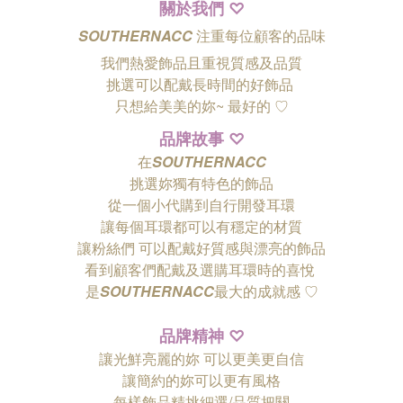
關於我們
♡
SOUTHERNACC
注重每位顧客的品味
我們熱愛飾品且重視質感及品質
挑選可以配戴長時間的好飾品
只想給美美的妳~ 最好的
♡
品牌故事
♡
在
SOUTHERNACC
挑選妳獨有特色的飾品
從一個小代購到自行開發耳環
讓每個耳環都可以有穩定的材質
讓粉絲們
可以配戴好質感與漂亮的飾品
看到顧客們配戴及選購耳環時的喜悅
是
SOUTHERNACC
最大的成就感 ♡
品牌精神
♡
讓光鮮亮麗的妳 可以更美更自信
讓簡約的妳可以更有風格
每樣飾品精挑細選/品質把關