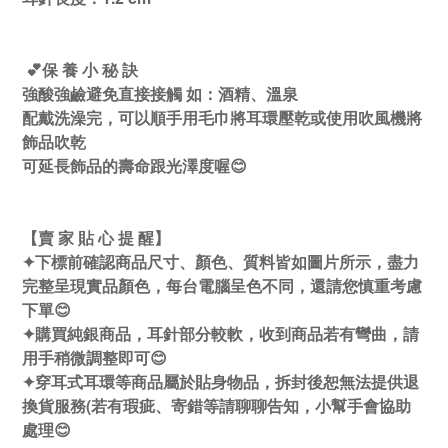
💕保 養 小 秘 訣
強酸強鹼避免直接接觸 如：酒精、溫泉
配戴洗澡完，可以順手用毛巾將耳環壓乾或使用吹風機將
飾品吹乾
可延長飾品的壽命跟光澤度喔😊
【賣 家 貼 心 提 醒】
✦下標前確認商品尺寸、顏色、質料皆如圖片所示，盡力
完整呈現實品顏色，每台電腦呈色不同，還請您慎重考慮
下單😊
✦購買純銀商品，耳針部分較軟，收到商品若有彎曲，請
用手稍微調整即可😊
✦穿耳式耳環等商品屬於貼身物品，拆封後恕無法提供退
換貨服務(若有瑕疵、寄錯等請聊聊告知，小幫手會協助
處理😊