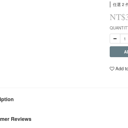
任選 2 
NT$
QUANTIT
A
Add to
iption
mer Reviews