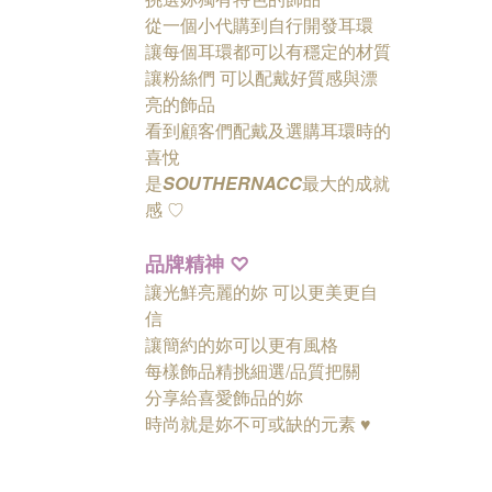
從一個小代購到自行開發耳環
讓每個耳環都可以有穩定的材質
讓粉絲們
可以配戴好質感與漂
亮的飾品
看到顧客們配戴及選購耳環時的
喜悅
是
SOUTHERNACC
最大的成就
感 ♡
品牌精神
♡
讓光鮮亮麗的妳 可以更美更自
信
讓簡約的妳可以更有風格
每樣飾品精挑細選/品質把關
分享給喜愛飾品的妳
時尚就是妳不可或缺的元素 ♥