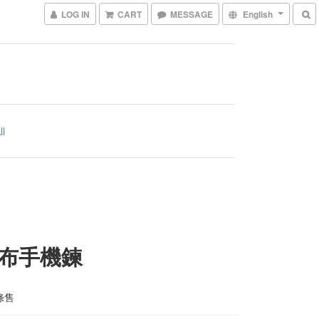
LOG IN
CART
MESSAGE
English
ll
布手機鍊
條售