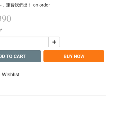
件，運費我們出！ on order
390
Y
DD TO CART
BUY NOW
 Wishlist