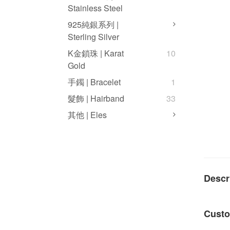
Stainless Steel
925純銀系列 |
Sterling Silver
K金鎖珠 | Karat
10
Gold
手鐲 | Bracelet
1
髮飾 | Hairband
33
其他 | Eles
Descr
Custo