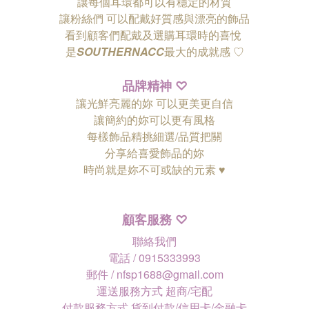
讓每個耳環都可以有穩定的材質
讓粉絲們
可以配戴好質感與漂亮的飾品
看到顧客們配戴及選購耳環時的喜悅
是
SOUTHERNACC
最大的成就感 ♡
品牌精神
♡
讓光鮮亮麗的妳 可以更美更自信
讓簡約的妳可以更有風格
每樣飾品精挑細選/品質把關
分享給喜愛飾品的妳
時尚就是妳不可或缺的元素 ♥
顧客服務
♡
聯絡我們
電話 / 0915333993
郵件 / nfsp1688@gmail.com
運送服務方式 超商/宅配
付款服務方式 貨到付款/信用卡/金融卡