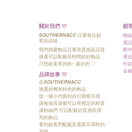
關於我們
顧
♡
SOUTHERNACC
注重每位顧
聯
客的品味
電話 
我們熱愛飾品且重視質感及品質
郵件 
挑選可以配戴長時間的好飾品
運送
只想給美美的妳~ 最好的
♡
付款
金
品牌故事
♡
在
SOUTHERNACC
挑選妳獨有特色的飾品
從一個小代購到自行開發耳環
讓每個耳環都可以有穩定的材質
讓粉絲們
可以配戴好質感與漂
亮的飾品
看到顧客們配戴及選購耳環時的
喜悅